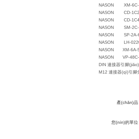
NASON XM-6C-2
NASON CD-1C2-
NASON CD-1C4-
NASON SM-2C-
NASON SP-2A-6
NASON LH-022
NASON XM-6A-5
NASON VP-48C-
DIN 連接器引腳(jiǎo)分
M12 連接器(qì)引腳分(f
產(chǎn)品
您(nín)的單位