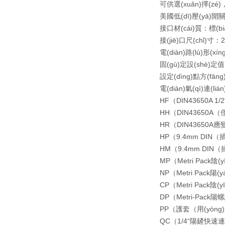
可供選(xuǎn)擇(zé)
美國低(dī)壓(yā)開關
接口材(cái)質：標(b
接(jiē)口尺(chǐ)寸：2
電(diàn)路(lù)形(x
固(gù)定設(shè)定值
設定(dìng)點方(fāng
電(diàn)氣(qì)連(li
HF（DIN43650A 1
HH（DIN43650A
HR（DIN43650A應
HP（9.4mm DIN（插
HM（9.4mm DIN（
MP（Metri Pack陰(
NP（Metri Pack陽(
CP（Metri Pack陰(y
DP（Metri-Pack陽
PP（護套（用(yòng)
QC（1/4“陽鏟快速