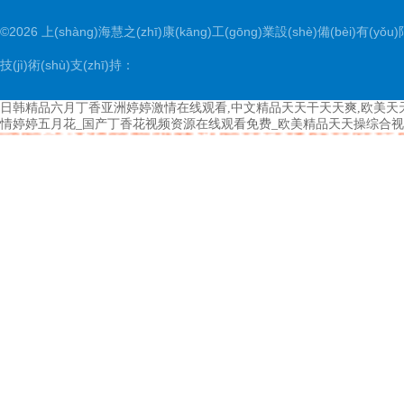
©2026 上(shàng)海慧之(zhī)康(kāng)工(gōng)業設(shè)備(bèi)有(yǒu)限公
技(jì)術(shù)支(zhī)持：
日韩精品六月丁香亚洲婷婷激情在线观看,中文精品天天干天天爽,欧美天
情婷婷五月花_国产丁香花视频资源在线观看免费_欧美精品天天操综合视
日韩精品六月丁香亚洲婷婷激情在线观看 中文精品天天干天天爽 欧美天天摸天天干 
花 国产丁香花视频资源在线观看免费 欧美精品天天操综合视频 天天干天天爽