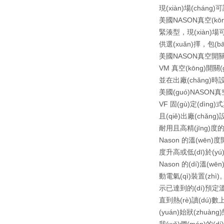
現(xiàn)場(cháng)
美國NASON真空(kōng)
緊湊型，現(xiàn)場可
供選(xuǎn)擇，包(b
美國NASON真空開關(g
VM 真空(kōng)開關(
並在出廠(chǎng)時設
美國(guó)NASON真
VF 固(gù)定(dìng)
且(qiě)出廠(chǎng)
耐用且高精(jīng)度的(
Nason 的溫(wēn)度開
度升高或低(dī)於(yú)
Nason 的(dí)溫(wē
動電氣(qì)裝置(zhì)
示已達到的(dí)預定溫度時
直到熱(rè)讀(dú)數上
(yuán)始狀(zhuàng)