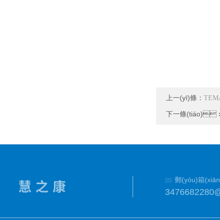
(mǎ)
上一(yī)條：
​TEM
下一條(tiáo)
郵(yóu)箱(xiān
3476682280