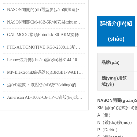
NASON開關的(dí)選型要(yào)掌握這(zhè)些知(zhī)識(shí)
NASON開關CM-46B-5R/40安裝(zhuāng)尺(chǐ)寸圖(tú)CM係(xì)列開(kāi)關
詳情介(jiè)紹
GAT MOOG接頭Rotodisk S0-AKM旋轉接頭(tóu)技術參(cān)數
(shào)
FTE-AUTOMOTIVE KG3-2508.1.3離合(hé)器用於汽車(chē)行(háng)業
Lebow張力傳(chuán)感(gǎn)器3144-10K訂貨(huò)周期4個月(yuè)左右(yòu)可推薦替代(dài)型(xíng)號(hào)
品牌(pái)
MP-Elektronik編碼器(qì)BRGE1-WAE12-OP技術規(guī)格(gé)
應(yīng)用領
域(yù)
溢(yì)流閥：液壓係(xì)統中(zhōng)的壓力(lì)守(shǒu)護者
American AB-1002-C6-TP-C管殼(ké)式換(huàn)熱器(qì)技術(shù)資料
NASON開關(guān)S
SM 固(gù)定式(shì)低
A（鋁）
N（鍍(dù)鎳(niè)）
P（Delrin）