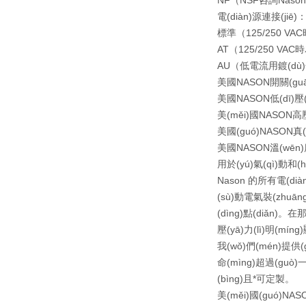
NF（NSF咨詢Naso
電(diàn)源連接(jiē)
標準（125/250 VA
AT（125/250 VAC
AU（低電流用鍍(dù
美國NASON開關(guā
美國NASON低(dī)壓(
美(měi)國NASON高壓
美國(guó)NASON真(
美國NASON溫(wēn)度
用於(yú)氣(qì)動和(h
Nason 的所有電(diàn
(sù)動電氣裝(zhuāng
(dìng)點(diǎn)。
壓(yā)力(lì)明(mín
我(wǒ)們(mén)提供(g
命(mìng)超過(guò)
(bìng)且*可定製。
美(měi)國(guó)NASO