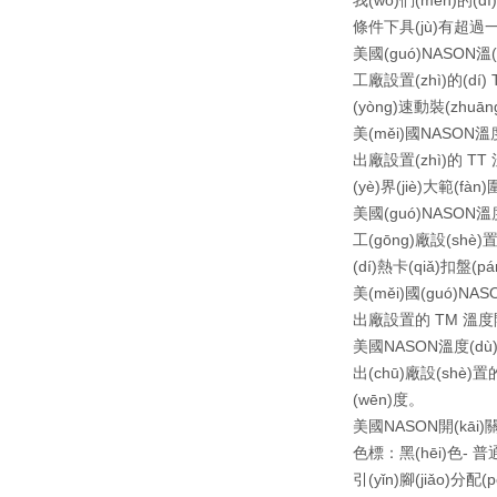
我(wǒ)們(mén)的(dí
條件下具(jù)有超過
美國(guó)NASON溫(w
工廠設置(zhì)的(dí) 
(yòng)速動裝(zhuān
美(měi)國NASON溫度
出廠設置(zhì)的 TT 溫
(yè)界(jiè)大範(fàn
美國(guó)NASON溫度
工(gōng)廠設(shè)置
(dí)熱卡(qiǎ)扣盤(p
美(měi)國(guó)NA
出廠設置的 TM 溫度開關具有
美國NASON溫度(dù)開
出(chū)廠設(shè)置的
(wēn)度。
美國NASON開(kāi)關(
色標：黑(hēi)色- 
引(yǐn)腳(jiǎo)分配(