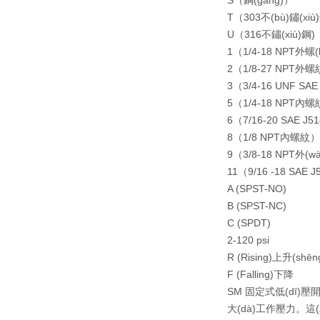
S（鋼(gāng)）
T（303不(bù)鏽(xiù
U（316不鏽(xiù)鋼)
1（1/4-18 NPT外螺(
2（1/8-27 NPT外螺
3（3/4-16 UNF SA
5（1/4-18 NPT內螺
6（7/16-20 SAE J
8（1/8 NPT內螺紋）
9（3/8-18 NPT外(w
11（9/16 -18 SAE J
A (SPST-NO)
B (SPST-NC)
C (SPDT)
2-120 psi
R (Rising)上升(shēn
F (Falling)下降
SM 固定式低(dī)壓開(k
大(dà)工作壓力。這(zh