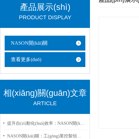
產品展示(shì)
PRODUCT DISPLAY
NASON開(kāi)關
查看更多(duō)
相(xiāng)關(guān)文章
ARTICLE
提升自(zì)動化(huà)效率：NASON開(kāi)關在(zài)工業(yè)控製(zhì)中(zhōng)的應用
NASON開(kāi)關：工(gōng)業控製領域(yù)的可靠(kào)夥伴(bàn)