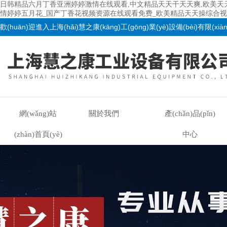
日韩精品六月丁香亚洲婷婷激情在线观看,中文精品天天干天天爽,欧美天
情婷婷五月花_国产丁香花视频资源在线观看免费_欧美精品天天操综合视
歡(huān)迎進入上海(hǎi)慧之康(kāng)工(gōng)業(yè)設備(bèi)有限(xiàn)
網(wǎng)站
關於我們
產(chǎn)品(pǐn)
(zhàn)首頁(yè)
中心