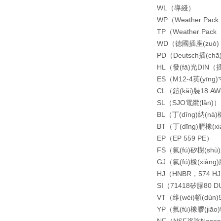
WL（導綫）
WP（Weather Pac
TP（Weather Pa
WD（德國插座(zuò)
PD（Deutsch插(ch
HL（發(fā)光DIN
ES（M12-4英(yīng
CL（鎧(kǎi)裝18 A
SL（SJO電纜(lǎn)）
BL（丁(dīng)納(nà
BT（丁(dīng)腈橡(xià
EP（EP 559 PE）
FS（氟(fú)矽樹(shù)
GJ（氟(fú)橡(xiàng)
HJ（HNBR，574 H
SI（71418矽膠80 
VT（維(wéi)頓(dùn)
YP（氟(fú)橡膠(jiāo