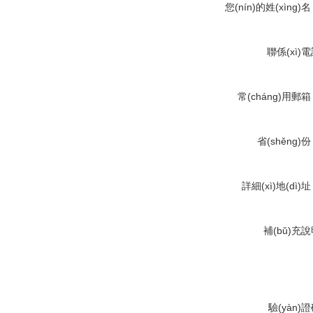
您(nín)的姓(xìng)名
聯係(xì)
(huà)
常(cháng)用郵箱
省(shěng)份
詳細(xì)地(dì)址
補(bǔ)充
(míng)
驗(yàn)