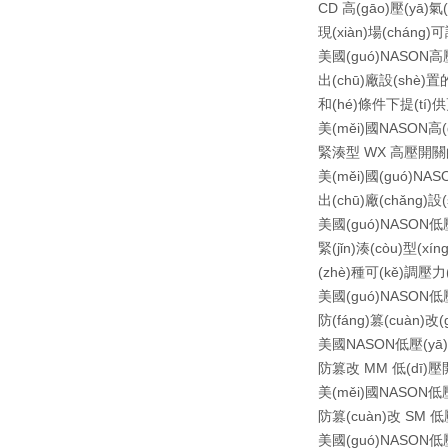
CD 高(gāo)壓(yā)氣
現(xiàn)場(cháng)
美國(guó)NASON高壓
出(chū)廠設(shè)置
和(hé)條件下提(tí)
美(měi)國NASON高(
緊湊型 WX 高壓開關的(d
美(měi)國(guó)NASO
出(chū)廠(chǎng)設
美國(guó)NASON
緊(jǐn)湊(còu)型(xí
(zhè)種可(kě)調壓力(
美國(guó)NASON低壓
防(fáng)篡(cuàn)改
美國NASON低壓(yā)
防篡改 MM 低(dī)壓
美(měi)國NASON低壓
防篡(cuàn)改 SM 低
美國(guó)NASON