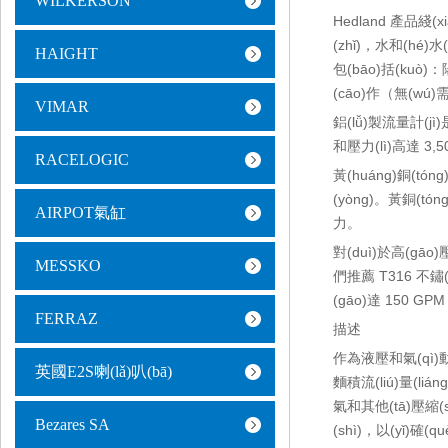
WILKERSON
Hedland 產品綫(xi
(zhǐ)，水和(hé)水
HAIGHT
包(bāo)括(kuò)
(cāo)作（無(wú)需
VIMAR
鋁(lǚ)製流量計(jì)
和壓力(lì)高達 3,5
RACELOGIC
黃(huáng)銅(tón
(yòng)。黃銅(tóng
AIRPOT氣缸
力。
對(duì)於高(gāo)壓
MESSKO
們推薦 T316 不鏽(xi
(gāo)達 150 GPM
FERRAZ
描述
作為液壓和氣(qì)動(
英國E2S喇(lǎ)叭(bā)
麵積流(liú)量(liá
氣和其他(tā)壓縮(s
Bezares SA
(shì)，以(yǐ