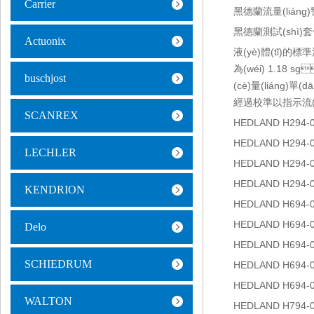
Carrier
黑德蘭流量(liáng)
黑德蘭測試(shì)
Actuonix
液(yè)體(tǐ)的標準
為(wéi) 1.18 s
buschjost
(cè)量(liáng)單
經過校準以指示流(liú)
SCANREX
HEDLAND H294-
HEDLAND H294-
LECHLER
HEDLAND H294-
HEDLAND H294-
KENDRION
HEDLAND H694-
HEDLAND H694-
Delo
HEDLAND H694-
SCHIEDRUM
HEDLAND H694-
HEDLAND H694-
WALTON
HEDLAND H794-