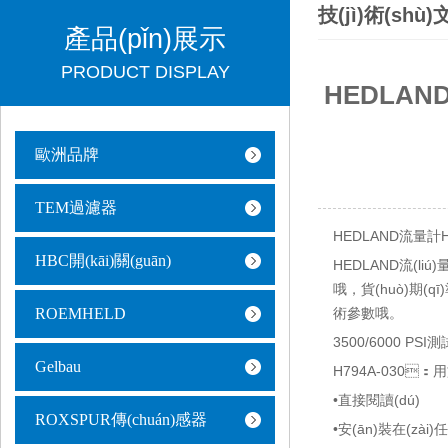
技(jì)術(shù
產品(pǐn)展示
PRODUCT DISPLAY
HEDLAND流
歐洲品牌
TEM過濾器
HEDLAND流量計H794
HBC開(kāi)關(guān)
HEDLAND流(liú)量
哦，貨(huò)期(qī
ROEMHELD
術參數哦。
3500/6000 PSI
Gelbau
H794A-030：用於
•直接閱讀(dú)
ROXSPUR傳(chuán)感器
•安(ān)裝在(zài)任