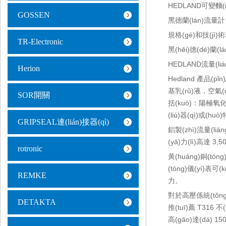
HEDLAND可變麵(m
GOSSEN
黑德蘭(lán)流量計
規格(gé)和技(jì)
TR-Electronic
黑(hēi)德(dé)蘭(l
HEDLAND流量(liá
Herion
Hedland 產品(pǐ
基乳(rǔ)液，空氣(qì
SOR開關
括(kuò)：陽極氧化
(liú)器(qì)或(hu
GRIPSEAL連(lián)接器(qì)
鋁製(zhì)流量(liá
(yā)力(lì)高達 3,5
rotronic
黃(huáng)銅(tón
(tóng)儀(yí)表可(
REMKE
力。
對於高壓係統(tǒng)
DETAKTA
推(tuī)薦 T316 不
高(gāo)達(dá) 15