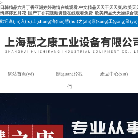
>
日韩精品六月丁香亚洲婷婷激情在线观看,中文精品天天干天天爽,欧美天
情婷婷五月花_国产丁香花视频资源在线观看免费_欧美精品天天操综合视
歡迎進(jìn)入(rù)上(shàng)海(hǎi)慧(huì)之(zhī)康(kāng)工(gōng)業(
網站首頁(yè)
關(guān)於我
產品中心(xīn)
們