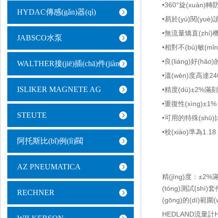
•360°旋(xuán)轉
HYDAC傳感(gǎn)器(qì)
•易於(yú)閱(yuè)讀
•無流量矯直(zhí)機(
JABSCO水泵
•相對不(bù)敏(mǐ
•良(liáng)好(hǎ
WALTHER接(jiē)插(chā)件(jiàn)
•溫(wēn)度高達24
ISLIKER MAGNETE AG
•精度(dù)±2%滿刻
•重復性(xìng)±1%
STEUTE
•可用的特殊(shū)比
•校(xiào)準為1.18
阿托斯比(bǐ)例(lì)閥
AZ PNEUMATICA
精(jīng)度：±2%滿
(tóng)測試(shì)
RECHNER
(gōng)的(dí)範圍(
HEDLAND流量計H79