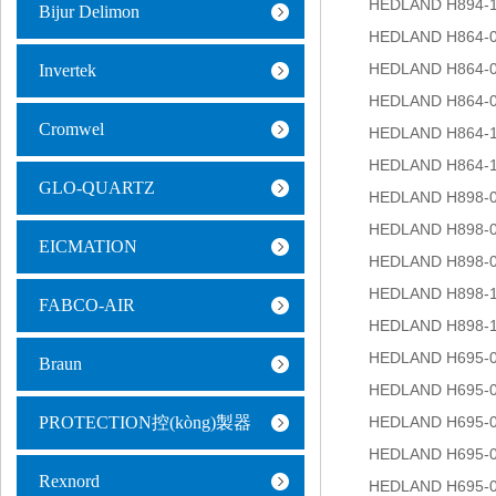
HEDLAND H894-
Bijur Delimon
HEDLAND H864-
HEDLAND H864-
Invertek
HEDLAND H864-
Cromwel
HEDLAND H864-
HEDLAND H864-
GLO-QUARTZ
HEDLAND H898-
HEDLAND H898-
EICMATION
HEDLAND H898-
HEDLAND H898-
FABCO-AIR
HEDLAND H898-
HEDLAND H695-
Braun
HEDLAND H695-
PROTECTION控(kòng)製器
HEDLAND H695-
HEDLAND H695-
Rexnord
HEDLAND H695-